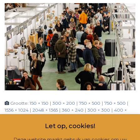
Grootte:
150 × 150
|
300 × 200
|
750 × 500
|
750 × 500
|
1536 × 1024
|
2048 × 1365
|
360 × 240
|
300 × 300
|
400 ×
400
|
600 × 600
|
2560 × 1707
Let op, cookies!
Deze website maakt gebruik van cookies om uw