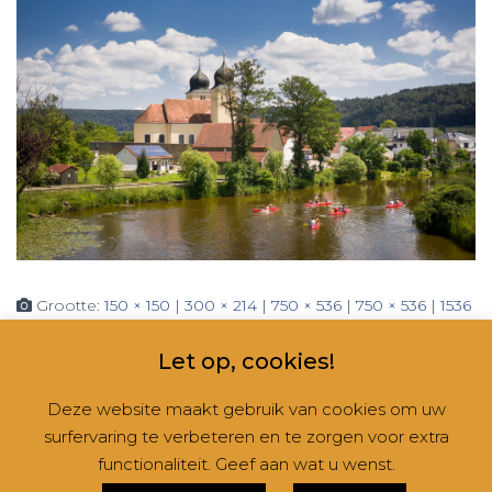
Grootte:
150 × 150
|
300 × 214
|
750 × 536
|
750 × 536
|
1536
× 1097
|
360 × 240
|
2000 × 1429
Let op, cookies!
Deze website maakt gebruik van cookies om uw
surfervaring te verbeteren en te zorgen voor extra
CONTACT
NIEUWSBRIEVEN
RUBRIEKEN
functionaliteit. Geef aan wat u wenst.
Hestia | Ontwikkeld door
ThemeIsle