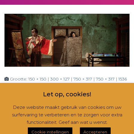
Grootte:
150 × 150
|
300 × 127
|
750 × 317
|
750 × 317
|
1536
× 650
|
360 × 240
|
1772 × 750
Let op, cookies!
Deze website maakt gebruik van cookies om uw
surfervaring te verbeteren en te zorgen voor extra
CONTACT
NIEUWSBRIEVEN
RUBRIEKEN
functionaliteit. Geef aan wat u wenst.
Hestia | Ontwikkeld door
ThemeIsle
Cookie instellingen
Accepteren